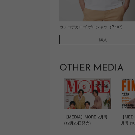
カノコデカロゴ ポロシャツ（P.107)
購入
OTHER MEDIA
【MEDIA】FINEBOYS 10
【MEDIA】MORE 2月号
【MEDI
月号 (9月9日発売)
(12月26日発売)
月号 (1