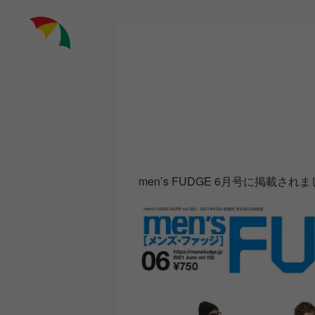
Skip
to
content
men’s FUDGE 6月号に掲載され