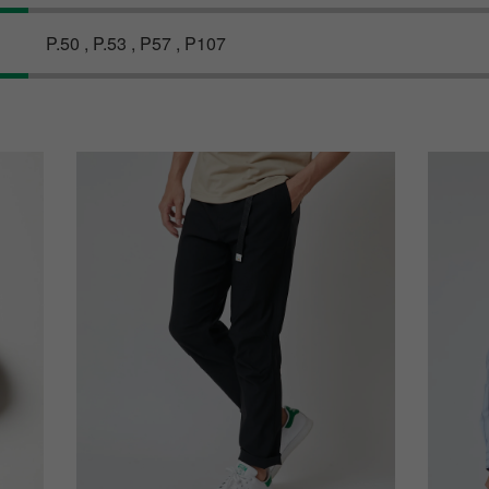
P.50 , P.53 , P57 , P107