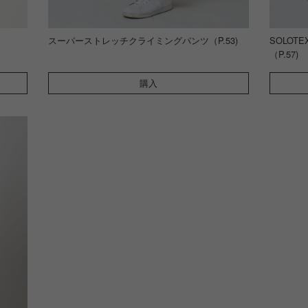
スーパーストレッチクライミングパンツ（P.53)
SOLO
（P.57)
購入