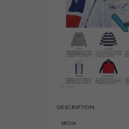
DESCRIPTION
MEDIA