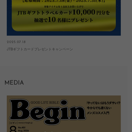
2025.07.18
202
JTBギフトカードプレゼントキャンペーン
『
MEDIA