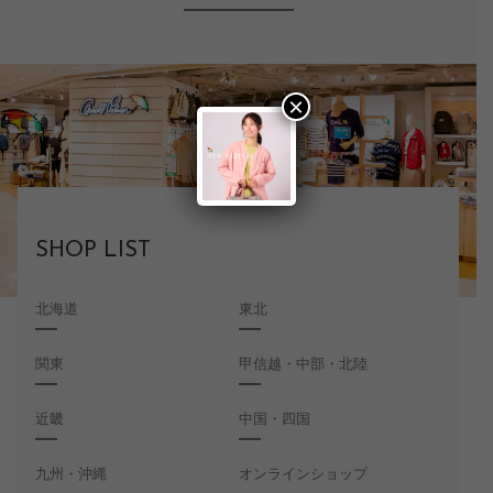
×
SHOP LIST
北海道
東北
関東
甲信越・中部・北陸
近畿
中国・四国
九州・沖縄
オンラインショップ