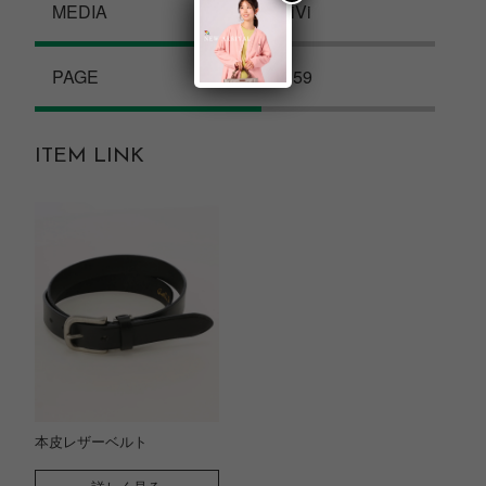
MEDIA
ViVi
PAGE
P.59
ITEM LINK
本皮レザーベルト