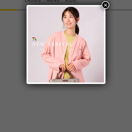
LADIES
MENS
KIDS
×