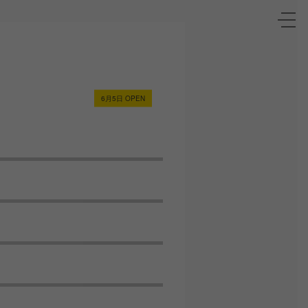
toggle
naviga
6月5日 OPEN