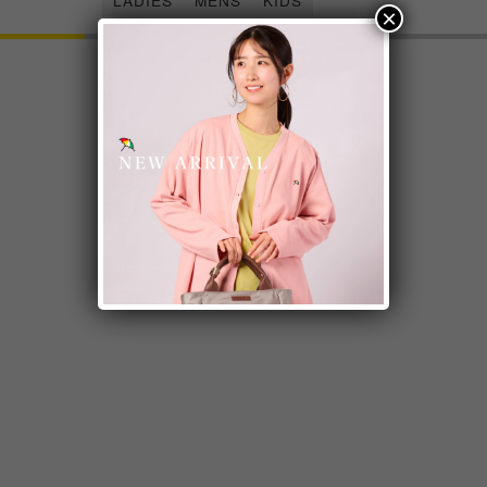
LADIES
MENS
KIDS
×