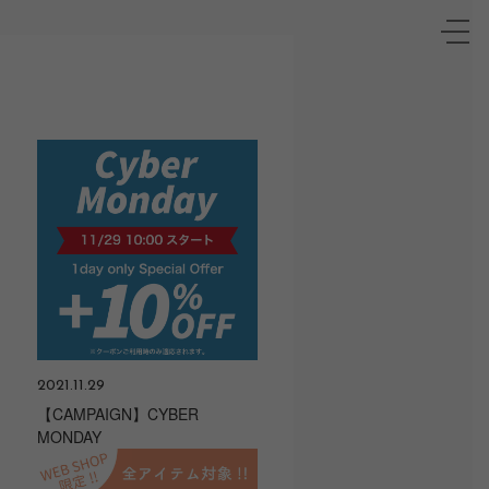
toggle
naviga
2021.11.29
【CAMPAIGN】CYBER
MONDAY