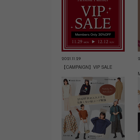
2021.11.29
2
【CAMPAIGN】VIP SALE