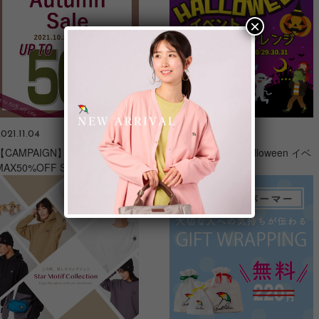
×
021.11.04
2021.10.27
【CAMPAIGN】2021 Autumn
【CAMPAIGN】Halloween イベ
MAX50%OFF SALE
ント【店舗限定】